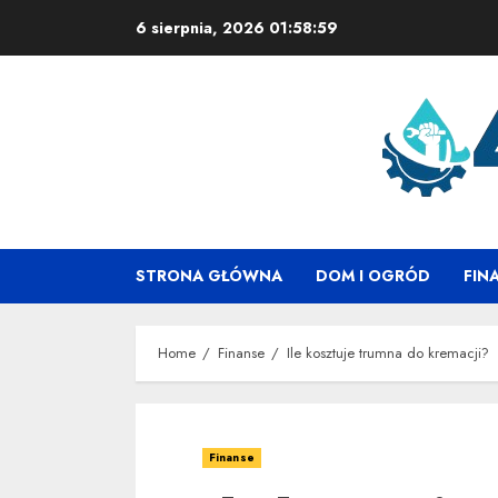
Skip
6 sierpnia, 2026
01:59:00
to
content
STRONA GŁÓWNA
DOM I OGRÓD
FIN
Home
Finanse
Ile kosztuje trumna do kremacji?
Finanse