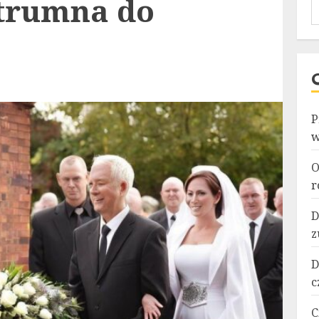
 trumna do
P
w
O
r
D
z
D
c
C