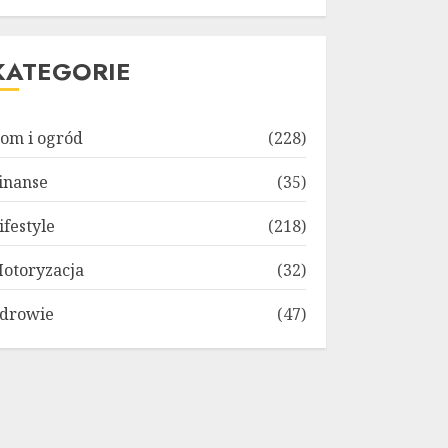
KATEGORIE
om i ogród
(228)
inanse
(35)
ifestyle
(218)
otoryzacja
(32)
drowie
(47)