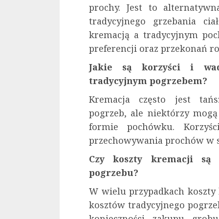
prochy. Jest to alternaty
tradycyjnego grzebania ci
kremacją a tradycyjnym poc
preferencji oraz przekonań r
Jakie są korzyści i w
tradycyjnym pogrzebem?
Kremacja często jest tań
pogrzeb, ale niektórzy mog
formie pochówku. Korzyśc
przechowywania prochów w s
Czy koszty kremacji są 
pogrzebu?
W wielu przypadkach koszty 
kosztów tradycyjnego pogrze
konieczności zakupu grob