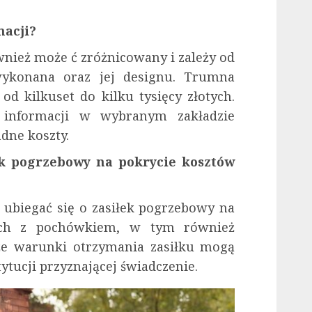
macji?
nież może ć zróżnicowany i zależy od
wykonana oraz jej designu. Trumna
d kilkuset do kilku tysięcy złotych.
 informacji w wybranym zakładzie
dne koszty.
k pogrzebowy na pokrycie kosztów
 ubiegać się o zasiłek pogrzebowy na
ych z pochówkiem, w tym również
 że warunki otrzymania zasiłku mogą
tytucji przyznającej świadczenie.