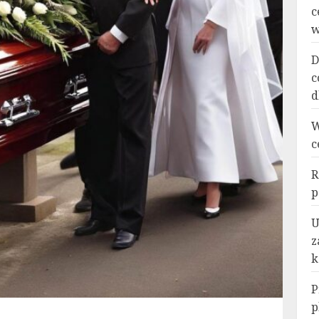
c
w
D
c
d
W
c
R
p
U
z
k
P
p