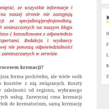
iętać, że wszystkie informacje i
a naszej stronie nie zastępują
ji ze specjalistą/profesjonalistą.
cji umieszczonych na naszym blogu
D
inno ć konsultowane z odpowiednio
kspertami. Redakcja i wydawcy
F
owej nie ponoszą odpowiedzialności
 zamieszczanych w serwisie.
L
M
 procesem kremacji?
ejsza forma pochówku, ale wiele osób
Z
 kosztów z nią związanych. Koszty
 zależności od regionu, wybranego
ch usług. Zazwyczaj cena kremacji
zwłok do krematorium, samą kremację