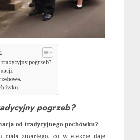
i
 tradycyjny pogrzeb?
macji.
rzebowe.
ochówku.
radycyjny pogrzeb?
emacja od tradycyjnego pochówku?
u ciała zmarłego, co w efekcie daje